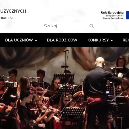
MUZYCZNYCH
niuszki
DLA UCZNIÓW
DLA RODZICÓW
KONKURSY
RE