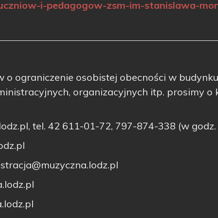
uczniow-i-pedagogow-zsm-im-stanislawa-moni
w o ograniczenie osobistej obecności w budynk
nistracyjnych, organizacyjnych itp. prosimy o k
odz.pl, tel. 42 611-01-72, 797-874-338 (w godz.
odz.pl
istracja@muzyczna.lodz.pl
lodz.pl
.lodz.pl