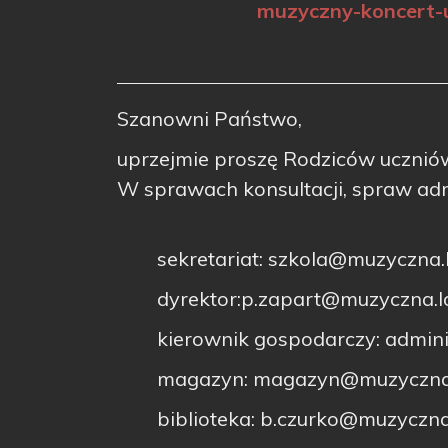
muzyczny-koncert-
Szanowni Państwo,
uprzejmie proszę Rodziców ucznió
W sprawach konsultacji, spraw admi
sekretariat: szkola@muzyczna.l
dyrektor:p.zapart@muzyczna.l
kierownik gospodarczy: admin
magazyn: magazyn@muzyczna.
biblioteka: b.czurko@muzyczna